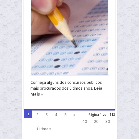
Conheça alguns dos concursos públicos
mais procurados dos últimos anos.
Leia
Mais »
1
2
3
4
5
»
Página 1 von 112
10
20
30
...
Última »