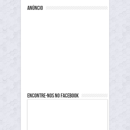
para o Enem
está previsto para o dia 7 de
setembro.
anúncio
Inscrição para o curso do Enem
Para se cadastrar basta acessar a
página de
inscrição
e preencher com os seus dados
pessoais até o dia
28 de agosto
.
Corra, que ainda dá tempo de se
preparar
para o Enem
com este
curso online grátis
.
Nesse momento, toda ajuda é bem vinda.
Até mais!
Encontre-nos no Facebook