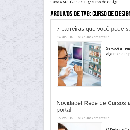
Capa
»
Arquivos de Tag: curso de design
Arquivos de Tag:
curso de desig
7 carreiras que você pode s
29/08/2016
Deixe um comentário
Se você almeja
algumas das p
Novidade! Rede de Cursos ag
portal
02/09/2015
Deixe um comentário
O Rede de Cur