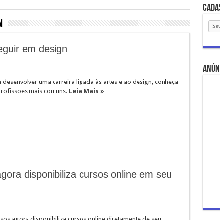
Cada
n
eguir em design
anún
 desenvolver uma carreira ligada às artes e ao design, conheça
rofissões mais comuns.
Leia Mais »
ora disponibiliza cursos online em seu
sos agora disponibiliza cursos online diretamente de seu