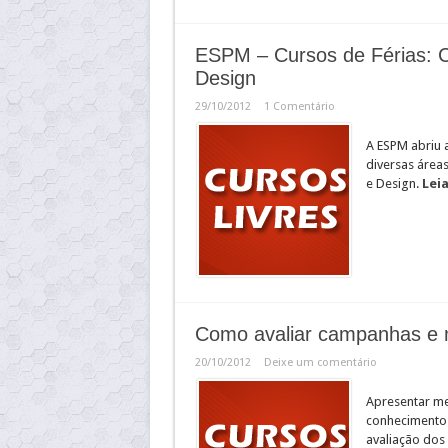
ESPM – Cursos de Férias: C
Design
29/10/2012
1 Comentário
A ESPM abriu 
diversas áreas
e Design.
Leia
Como avaliar campanhas e 
20/10/2012
Deixe um comentário
Apresentar me
conhecimento 
avaliação dos