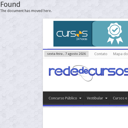
Found
The document has moved
here
.
Contato
Mapa do 
sexta-feira , 7 agosto 2026
Concurso Público
Vestibular
Cursos e 