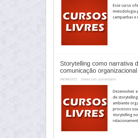
Esse curso ofe
metodologia p
campanhas e 
Storytelling como narrativa 
comunicação organizacional
04/04/2012
Deixe um comentário
Desenvolver a
de storytellin
ambiente organ
processos usu
storytelling 
relacionament