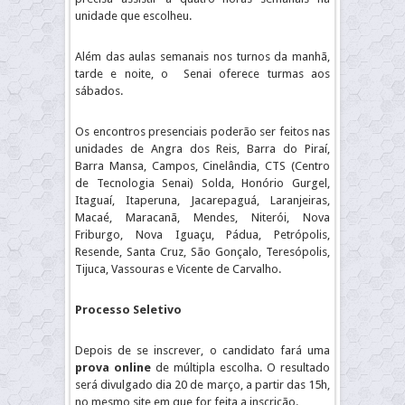
unidade que escolheu.
Além das aulas semanais nos turnos da manhã,
tarde e noite, o Senai oferece turmas aos
sábados.
Os encontros presenciais poderão ser feitos nas
unidades de Angra dos Reis, Barra do Piraí,
Barra Mansa, Campos, Cinelândia, CTS (Centro
de Tecnologia Senai) Solda, Honório Gurgel,
Itaguaí, Itaperuna, Jacarepaguá, Laranjeiras,
Macaé, Maracanã, Mendes, Niterói, Nova
Friburgo, Nova Iguaçu, Pádua, Petrópolis,
Resende, Santa Cruz, São Gonçalo, Teresópolis,
Tijuca, Vassouras e Vicente de Carvalho.
Processo Seletivo
Depois de se inscrever, o candidato fará uma
prova online
de múltipla escolha. O resultado
será divulgado dia 20 de março, a partir das 15h,
no mesmo site em que for feita a inscrição.