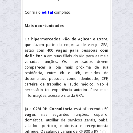
Confira o
edital
completo.
Mais oportunidades
Os
hipermercados Pão de Açúcar e Extra
,
que fazem parte da empresa de varejo GPA,
estão com 400
vagas para pessoas com
deficiência
em suas filiais do Rio para as mais
variadas funções. Os interessados devem
comparecer à loja mais próxima de sua
residência, entre 8h e 18h, munidos de
documentos pessoais como identidade, CPF,
carteira de trabalho e laudo médico. Não é
necessário ter experiência anterior. Para mais
informações, acesse o site da GPA.
Já a
C2M RH Consultoria
está oferecendo 50
vagas
nas seguintes funções: copeiro,
doméstica, auxiliar de serviços gerais, babá,
zelador, porteiro, motorista e recepcionista
bilíngue. Os salários variam de R$ 900 a R$ 4 mil,