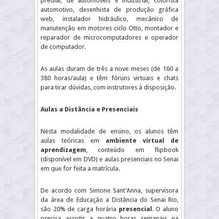
predial, de automóveis e industrial, colorista
automotivo, desenhista de produção gráfica
web, instalador hidráulico, mecânico de
manutenção em motores ciclo Otto, montador e
reparador de microcomputadores e operador
de computador.
As aulas duram de três a nove meses (de 160 a
380 horas/aula) e têm fóruns virtuais e chats
para tirar dúvidas, com instrutores à disposição.
Aulas a Distância e Presenciais
Nesta modalidade de ensino, os alunos têm
aulas teóricas em
ambiente virtual de
aprendizagem
, conteúdo em flipbook
(disponível em DVD) e aulas presenciais no Senai
em que for feita a matrícula.
De acordo com Simone Sant’Anna, supervisora
da área de Educação a Distância do Senai Rio,
são 20% de carga horária
presencial
. O aluno
precisa assistir a quatro horas semanais na