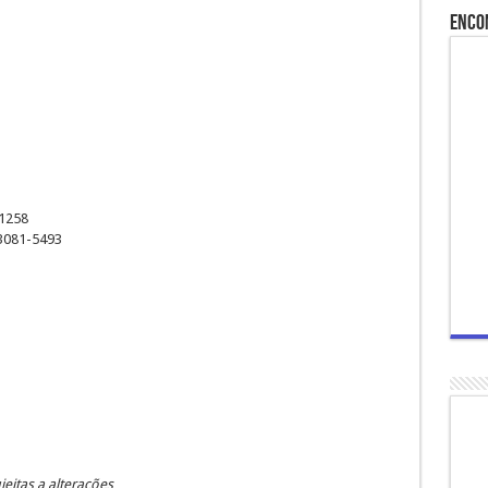
Enco
-1258
 3081-5493
eitas a alterações