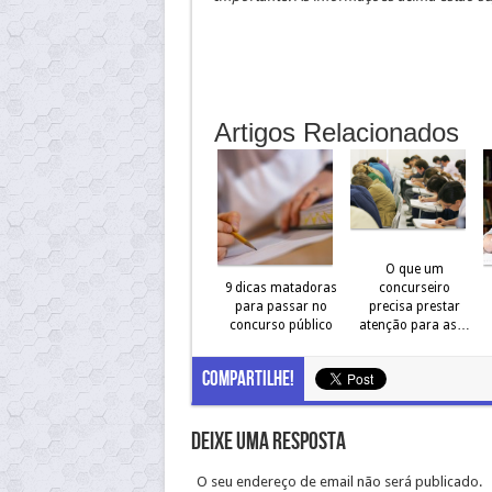
Artigos Relacionados
O que um
9 dicas matadoras
concurseiro
para passar no
precisa prestar
concurso público
atenção para as…
Compartilhe!
Deixe uma resposta
O seu endereço de email não será publicado.