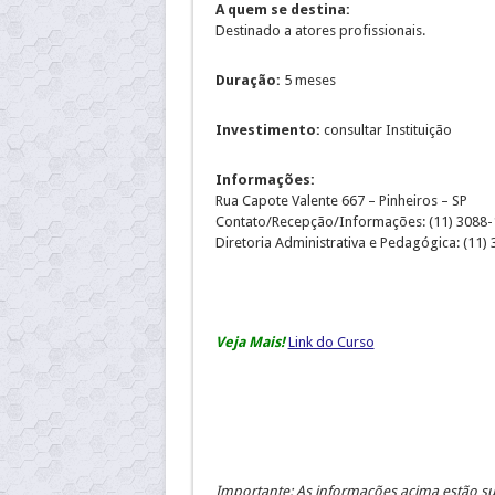
A quem se destina:
Destinado a atores profissionais.
Duração:
5 meses
Investimento:
consultar Instituição
Informações:
Rua Capote Valente 667 – Pinheiros – SP
Contato/Recepção/Informações: (11) 3088
Diretoria Administrativa e Pedagógica: (11)
Veja Mais!
Link do Curso
Importante: As informações acima estão suj