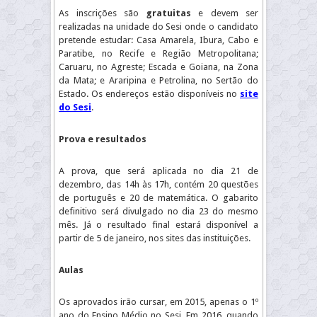
As inscrições são
gratuitas
e devem ser
realizadas na unidade do Sesi onde o candidato
pretende estudar: Casa Amarela, Ibura, Cabo e
Paratibe, no Recife e Região Metropolitana;
Caruaru, no Agreste; Escada e Goiana, na Zona
da Mata; e Araripina e Petrolina, no Sertão do
Estado. Os endereços estão disponíveis no
site
do Sesi
.
Prova e resultados
A prova, que será aplicada no dia 21 de
dezembro, das 14h às 17h, contém 20 questões
de português e 20 de matemática. O gabarito
definitivo será divulgado no dia 23 do mesmo
mês. Já o resultado final estará disponível a
partir de 5 de janeiro, nos sites das instituições.
Aulas
Os aprovados irão cursar, em 2015, apenas o 1º
ano do Ensino Médio no Sesi. Em 2016, quando