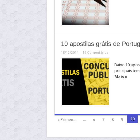
10 apostilas grátis de Port
18/12/2014
19 Comentários
Baixe 10 apost
principais te
Mais »
10
« Primeira
...
«
7
8
9