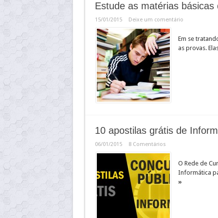
Estude as matérias básicas 
15/01/2015
Deixe um comentário
Em se tratand
as provas. El
10 apostilas grátis de Infor
06/01/2015
8 Comentários
O Rede de Cur
Informática p
»