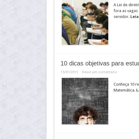
A Lei de diret
fora as vagas
servidor.
Leia
10 dicas objetivas para est
15/01/2015
Deixe um comentário
Conheça 10 r
Matemática.
L