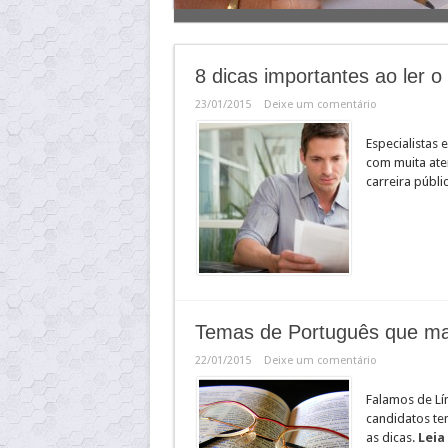
8 dicas importantes ao ler o
23/01/2015
Deixe um comentário
Especialistas 
com muita ate
carreira públi
Temas de Português que ma
22/01/2015
Deixe um comentário
Falamos de Lí
candidatos te
as dicas.
Leia