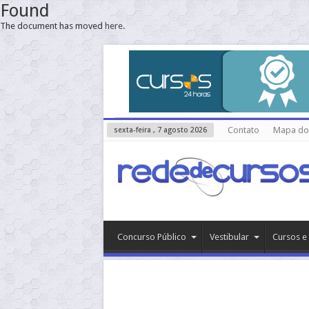
Found
The document has moved
here
.
Contato
Mapa do 
sexta-feira , 7 agosto 2026
Concurso Público
Vestibular
Cursos e 