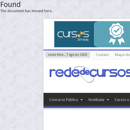
Found
The document has moved
here
.
Contato
Mapa do 
sexta-feira , 7 agosto 2026
Concurso Público
Vestibular
Cursos e 