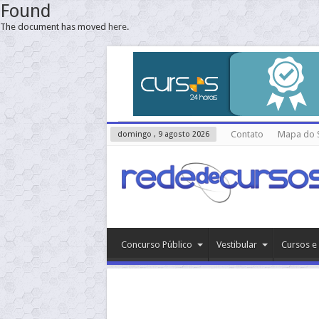
Found
The document has moved
here
.
Contato
Mapa do S
domingo , 9 agosto 2026
Concurso Público
Vestibular
Cursos e 