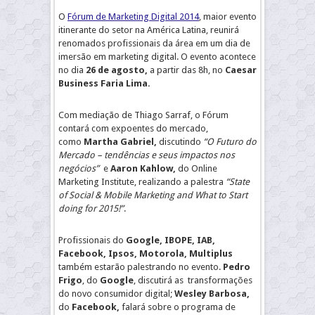
O
Fórum de Marketing Digital 2014
, maior evento
itinerante do setor na América Latina, reunirá
renomados profissionais da área em um dia de
imersão em marketing digital. O evento acontece
no dia
26 de agosto,
a partir das 8h, no
Caesar
Business Faria Lima.
Com mediação de Thiago Sarraf, o Fórum
contará com expoentes do mercado,
como
Martha Gabriel,
discutindo
“O Futuro do
Mercado – tendências e seus impactos nos
negócios”
e
Aaron Kahlow
,
do Online
Marketing Institute, realizando a palestra
“State
of Social & Mobile Marketing and What to Start
doing for 2015!”
.
Profissionais do
Google, IBOPE, IAB,
Facebook, Ipsos, Motorola, Multiplus
também estarão palestrando no evento.
Pedro
Frigo
, do
Google
, discutirá as transformações
do novo consumidor digital;
Wesley Barbosa,
do
Facebook,
falará sobre o programa de