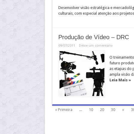
Desenvolver visão estratégica e mercadológi
culturais, com especial atenção aos projet
Produção de Vídeo – DRC
09/07/2011
Deixe um comentário
O treinamento
futuro produto
as etapas do
ampla visão d
Leia Mais »
« Primeira
...
10
20
30
«
3