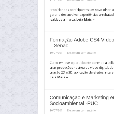
Propiciar aos participantes um novo olhar s
gerar e desenvolver experiências arrebatado
lealdade à marca.
Leia Mais »
Formação Adobe CS4 Vídeo: 
– Senac
10/07/2011
Deixe um comentário
Curso em que o participante aprende a utiliz
criar produções na área de vídeo digital, a
criação 2D e 3D, aplicação de efeitos, inte
Leia Mais »
Comunicação e Marketing em
Socioambiental -PUC
10/07/2011
Deixe um comentário