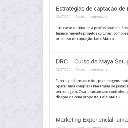
Estratégias de captação de 
12/07/2011
Deixe um comentário
Este curso destina-se a profissionais da áre
financeiramente projetos culturais, compree
processo de captação.
Leia Mais »
DRC – Curso de Maya Setu
12/07/2011
Deixe um comentário
Fazer a performance dos personagens model
operar uma complexa hierarquia de juntas
personagem. Criar e customizar controles q
direção da cena proposta.
Leia Mais »
Marketing Experiencial: um
11/07/2011
Deixe um comentário