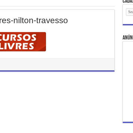
Cada
res-nilton-travesso
anún