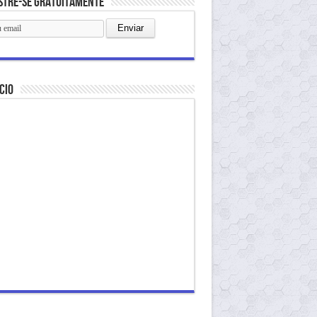
stre-se gratuitamente
cio