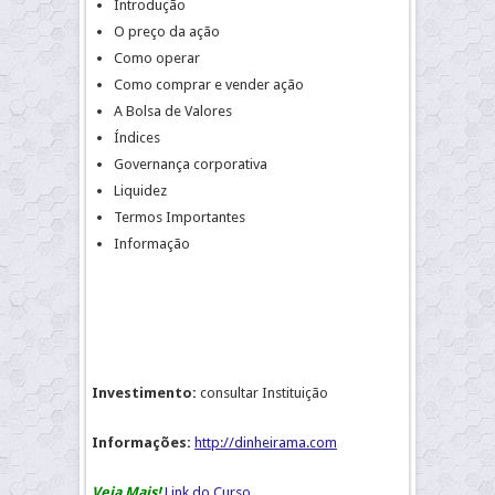
Introdução
O preço da ação
Como operar
Como comprar e vender ação
A Bolsa de Valores
Índices
Governança corporativa
Liquidez
Termos Importantes
Informação
Investimento:
consultar Instituição
Informações:
http://dinheirama.com
Veja Mais!
Link do Curso