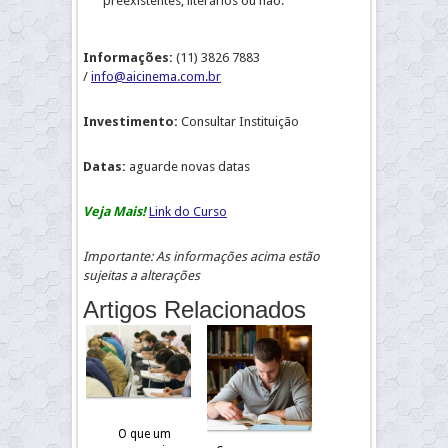
preexistentes, literários ou não.
Informações:
(11) 3826 7883
/
info@aicinema.com.br
Investimento:
Consultar Instituição
Datas:
aguarde novas datas
Veja Mais!
Link do Curso
Importante: As informações acima estão
sujeitas a alterações
Artigos Relacionados
O que um