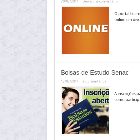
20/02/2014
Deixe um comentário
O portal Lear
online em div
Bolsas de Estudo Senac
12/02/2014
2 Comentários
A inscrições p
como particip