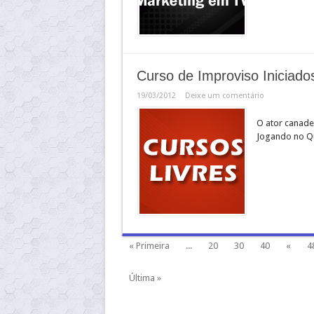
Curso de Improviso Iniciado
19/03/2012
Deixe um comentário
O ator canade
Jogando no Qu
« Primeira
...
20
30
40
«
4
Última »