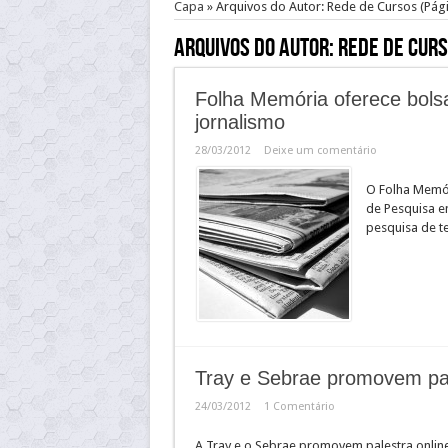
Capa
»
Arquivos do Autor: Rede de Cursos
(Pági
Arquivos do Autor: Rede de Cur
Folha Memória oferece bolsa
jornalismo
28/03/2012
Deixe um comentário
O Folha Memór
de Pesquisa em
pesquisa de te
Tray e Sebrae promovem pal
24/03/2012
1 Comentário
A Tray e o Sebrae promovem palestra onlin