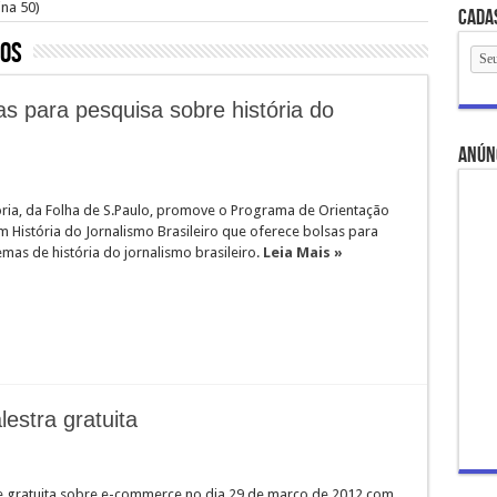
na 50)
Cada
sos
s para pesquisa sobre história do
anún
ia, da Folha de S.Paulo, promove o Programa de Orientação
 História do Jornalismo Brasileiro que oferece bolsas para
mas de história do jornalismo brasileiro.
Leia Mais »
estra gratuita
e gratuita sobre e-commerce no dia 29 de março de 2012 com