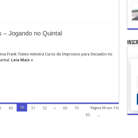
s – Jogando no Quintal
Inscr
nse Frank Totino ministra Curso de Improviso para Iniciados no
intal.
Leia Mais »
50
8
49
51
52
»
60
70
Página 50 von 112
80
...