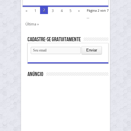
2
«
1
3
4
5
»
Página 2 von 7
...
Última »
Cadastre-se gratuitamente
anúncio