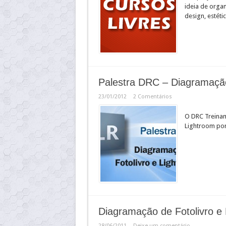
ideia de orga
design, estétic
Palestra DRC – Diagramação
23/01/2012
2 Comentários
O DRC Treinam
Lightroom por
Diagramação de Fotolivro e
28/06/2011
Deixe um comentário