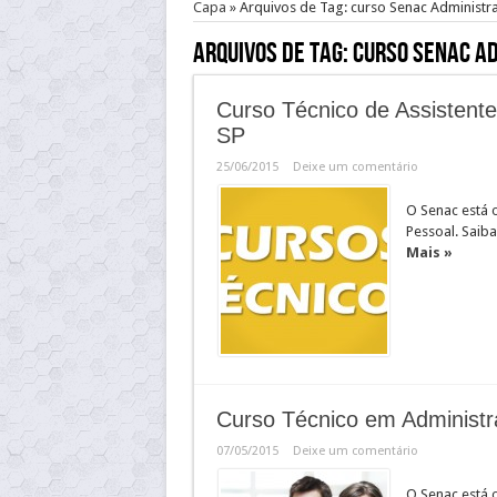
Capa
»
Arquivos de Tag: curso Senac Administr
Arquivos de Tag:
curso Senac A
Curso Técnico de Assistent
SP
25/06/2015
Deixe um comentário
O Senac está 
Pessoal. Saiba
Mais »
Curso Técnico em Administ
07/05/2015
Deixe um comentário
O Senac está 