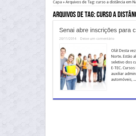
Capa
»
Arquivos de Tag: curso a distância em N
Arquivos de Tag:
curso a distân
Senai abre inscrições para 
20/11/2014
Deixe um comentário
Olá! Desta vez
Norte. Estão 
seletivo dos c
E-TEC. Cursos
auxiliar admin
automóveis, ..