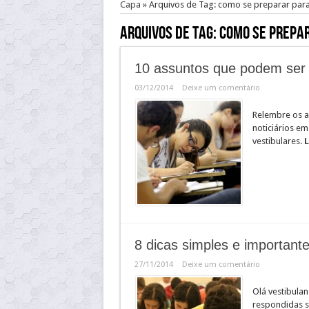
Capa
»
Arquivos de Tag: como se preparar para 
Arquivos de Tag:
como se prepar
10 assuntos que podem ser 
03/12/2014
Deixe um comentário
Relembre os a
noticiários e
vestibulares.
L
8 dicas simples e important
27/11/2014
Deixe um comentário
Olá vestibula
respondidas s