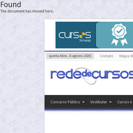
Found
The document has moved
here
.
Contato
Mapa do
quinta-feira , 6 agosto 2026
Concurso Público
Vestibular
Cursos e 