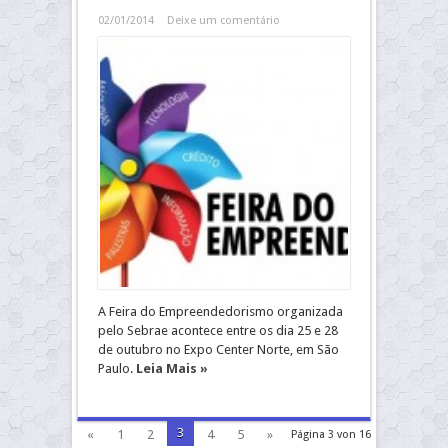
02/01/2014
Deixe um comentário
A Feira do Empreendedorismo organizada
pelo Sebrae acontece entre os dia 25 e 28
de outubro no Expo Center Norte, em São
Paulo.
Leia Mais »
3
«
1
2
4
5
»
Página 3 von 16