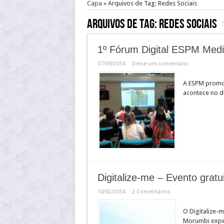
Capa
»
Arquivos de Tag: Redes Sociais
Arquivos de Tag:
Redes Sociais
1º Fórum Digital ESPM Med
07/09/2014
Deixe um comentário
A ESPM promov
acontece no d
Digitalize-me – Evento grat
10/02/2014
2 Comentários
O Digitalize-
Morumbi exper