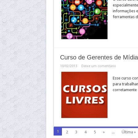
especialmente 
informações e
ferramentas d
Curso de Gerentes de Mídi
10/02/2013
Deixe um comentário
Esse curso co
para trabalha
corretamente 
1
2
3
4
5
»
...
Última »