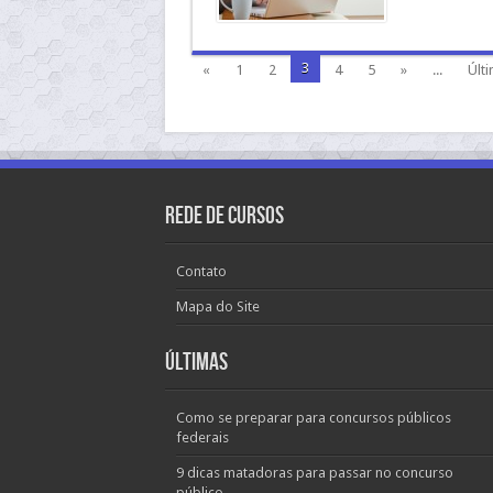
3
«
1
2
4
5
»
...
Últi
Rede de Cursos
Contato
Mapa do Site
Últimas
Como se preparar para concursos públicos
federais
9 dicas matadoras para passar no concurso
público