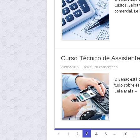
Custos. Saiba 
comercial.
Lei
Curso Técnico de Assistente
20/05/2015
Deixe um comentário
O Senac está 
tudo sobre ess
Leia Mais »
3
«
1
2
4
5
»
10
...