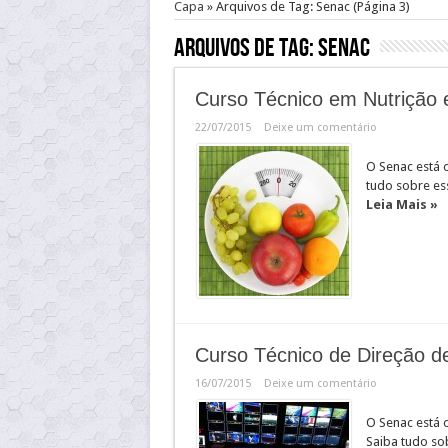
Capa
»
Arquivos de Tag: Senac
(Página 3)
Arquivos de Tag:
Senac
Curso Técnico em Nutrição 
22/07/2015
Deixe um comentário
O Senac está 
tudo sobre ess
Leia Mais »
Curso Técnico de Direção 
16/07/2015
Deixe um comentário
O Senac está 
Saiba tudo so