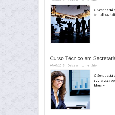
O Senac está 
Radialista. Sa
Curso Técnico em Secretari
07/07/2015
Deixe um comentário
O Senac está 
sobre essa op
Mais »