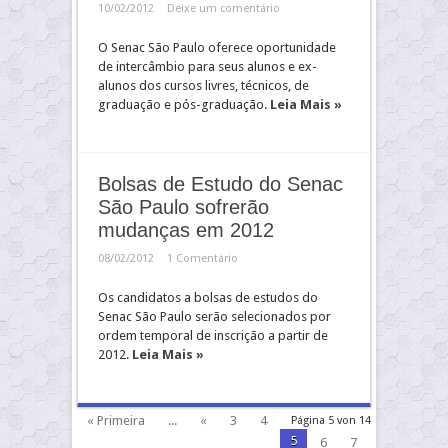
10/02/2012
Deixe um comentário
O Senac São Paulo oferece oportunidade
de intercâmbio para seus alunos e ex-
alunos dos cursos livres, técnicos, de
graduação e pós-graduação.
Leia Mais »
Bolsas de Estudo do Senac
São Paulo sofrerão
mudanças em 2012
08/02/2012
1 Comentário
Os candidatos a bolsas de estudos do
Senac São Paulo serão selecionados por
ordem temporal de inscrição a partir de
2012.
Leia Mais »
« Primeira
...
«
3
4
Página 5 von 14
5
6
7