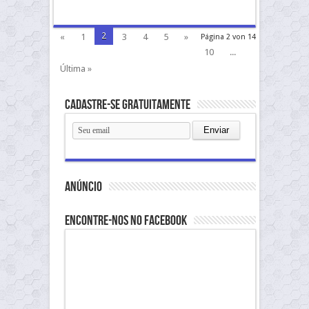
2
«
1
3
4
5
»
Página 2 von 14
10
...
Última »
Cadastre-se gratuitamente
anúncio
Encontre-nos no Facebook