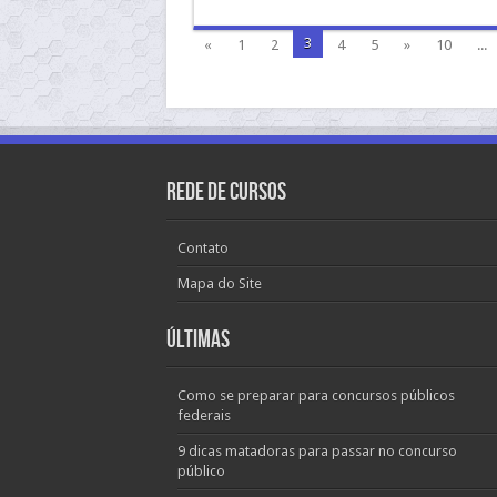
3
«
1
2
4
5
»
10
...
Rede de Cursos
Contato
Mapa do Site
Últimas
Como se preparar para concursos públicos
federais
9 dicas matadoras para passar no concurso
público