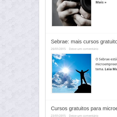
Mais »
Sebrae: mais cursos gratui
26/01/2015
Deixe um comentário
O Sebrae está
microempreend
tema.
Leia Ma
Cursos gratuitos para micr
23/01/2015
Deixe um comentário