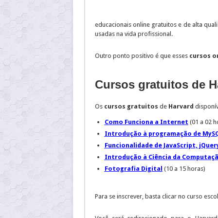
educacionais online gratuitos e de alta qua
usadas na vida profissional.
Outro ponto positivo é que esses
cursos o
Cursos gratuitos de H
Os
cursos gratuitos
de
Harvard
disponív
Como Funciona a Internet
(01 a 02 h
Introdução à programação de MySQ
Funcionalidade de JavaScript, jQuer
Introdução à Ciência da Computaç
Fotografia Digital
(10 a 15 horas)
Para se inscrever, basta clicar no curso esc