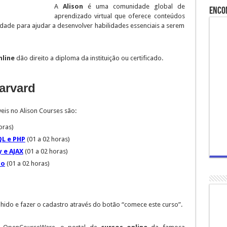
A
Alison
é uma comunidade global de
Enco
aprendizado virtual que oferece conteúdos
lidade para ajudar a desenvolver habilidades essenciais a serem
nline
dão direito a diploma da instituição ou certificado.
arvard
eis no Alison Courses são:
oras)
L e PHP
(01 a 02 horas)
y e AJAX
(01 a 02 horas)
ão
(01 a 02 horas)
olhido e fazer o cadastro através do botão “comece este curso”.