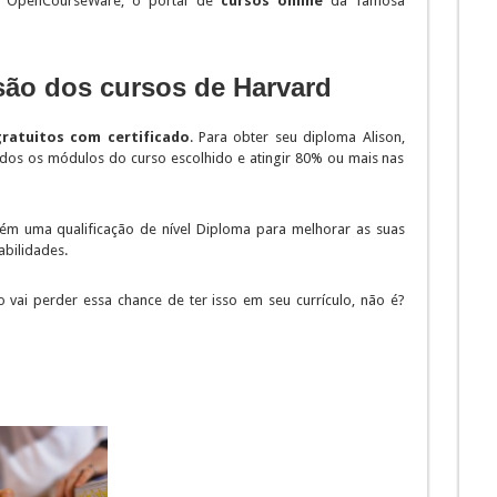
rd OpenCourseWare, o portal de
cursos online
da famosa
são dos cursos de Harvard
gratuitos com certificado
. Para obter seu diploma Alison,
odos os módulos do curso escolhido e atingir 80% ou mais nas
ém uma qualificação de nível Diploma para melhorar as suas
abilidades.
o vai perder essa chance de ter isso em seu currículo, não é?