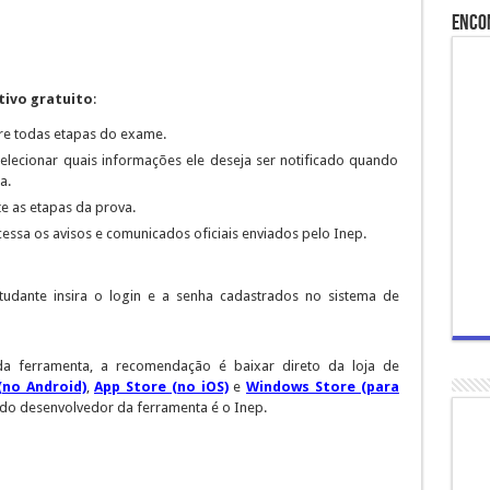
Enco
tivo gratuito
:
e todas etapas do exame.
selecionar quais informações ele deseja ser notificado quando
a.
te as etapas da prova.
cessa os avisos e comunicados oficiais enviados pelo Inep.
tudante insira o login e a senha cadastrados no sistema de
 da ferramenta, a recomendação é baixar direto da loja de
(no Android)
,
App Store (no iOS)
e
Windows Store (para
do desenvolvedor da ferramenta é o Inep.