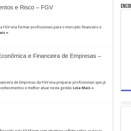
Enco
entos e Risco – FGV
a FGV visa formar profissionais para o mercado financeiro e
ais »
conômica e Financeira de Empresas –
nceira de Empresas da FGV visa preparar profissionais que já
 conhecimentos e melhor atuar nesta gestão
Leia Mais »
recido pela FAAP tem com objetivos refletir sobre as novas