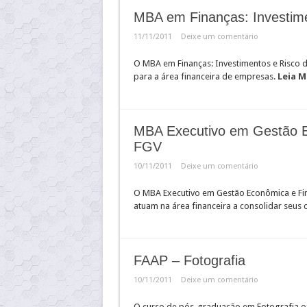
MBA em Finanças: Investim
11/11/2011
Deixe um comentário
O MBA em Finanças: Investimentos e Risco d
para a área financeira de empresas.
Leia M
MBA Executivo em Gestão E
FGV
10/11/2011
Deixe um comentário
O MBA Executivo em Gestão Econômica e Fina
atuam na área financeira a consolidar seus
FAAP – Fotografia
10/11/2011
Deixe um comentário
O curso de pós-graduação em Fotografia ofe