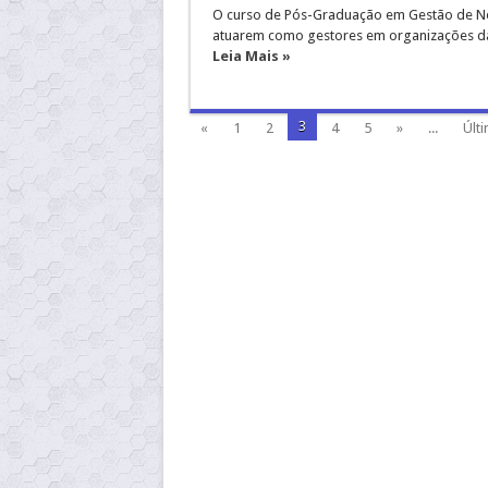
O curso de Pós-Graduação em Gestão de Neg
atuarem como gestores em organizações da 
Leia Mais »
3
«
1
2
4
5
»
...
Últi