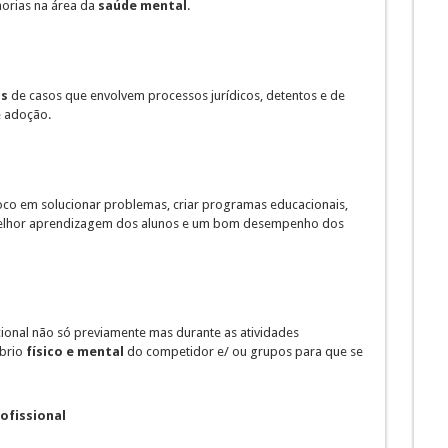
horias na área da
saúde mental
.
as
de casos que envolvem processos jurídicos, detentos e de
e adoção.
foco em solucionar problemas, criar programas educacionais,
 melhor aprendizagem dos alunos e um bom desempenho dos
onal não só previamente mas durante as atividades
íbrio
físico e mental
do competidor e/ ou grupos para que se
rofissional