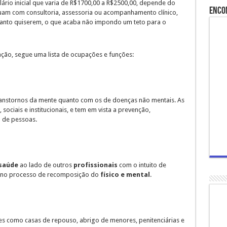
ário inicial que varia de R$1700,00 a R$2500,00, depende do
Enco
uam com consultoria, assessoria ou acompanhamento clínico,
quanto quiserem, o que acaba não impondo um teto para o
ão, segue uma lista de ocupações e funções:
ranstornos da mente quanto com os de doenças não mentais. As
sociais e institucionais, e tem em vista a prevenção,
o de pessoas.
saúde
ao lado de outros
profissionais
com o intuito de
es no processo de recomposição do
físico
e
mental
.
ões como casas de repouso, abrigo de menores, penitenciárias e