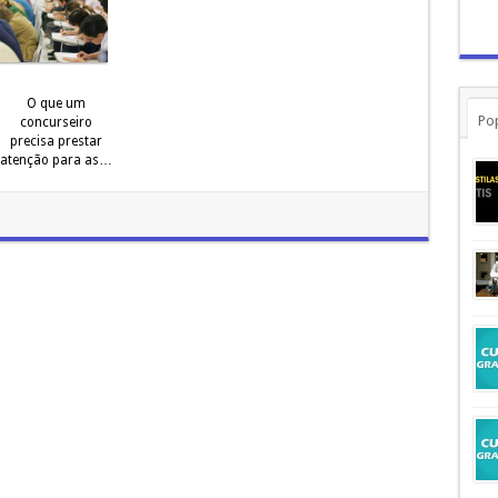
O que um
Po
concurseiro
precisa prestar
atenção para as…