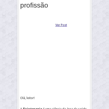
profissão
Ver Post
Olá, leitor!
A
fisioterapia
é uma ciência da área da saúde