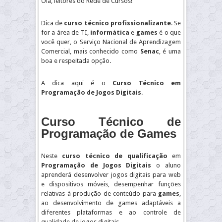
Olá, leitores do Rede de Cursos!
Dica de
curso técnico profissionalizante
. Se
for a área de TI,
informática
e
games
é o que
você quer, o Serviço Nacional de Aprendizagem
Comercial, mais conhecido como
Senac
, é uma
boa e respeitada opção.
A dica aqui é o
Curso Técnico em
Programação de Jogos Digitais
.
Curso Técnico de
Programação de Games
Neste
curso técnico de qualificação
em
Programação de Jogos Digitais
o aluno
aprenderá desenvolver jogos digitais para web
e dispositivos móveis, desempenhar funções
relativas à produção de conteúdo para
games
,
ao desenvolvimento de games adaptáveis a
diferentes plataformas e ao controle de
qualidade de jogos digitais.