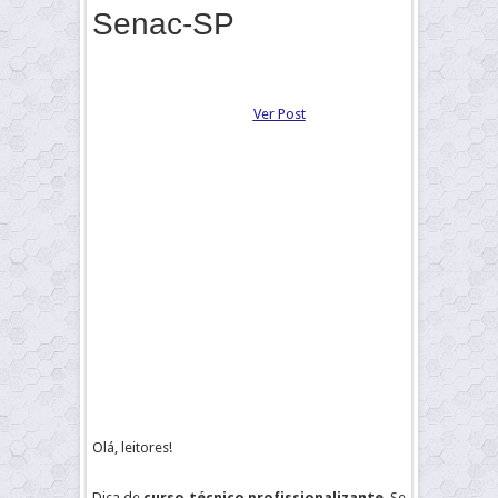
Senac-SP
Ver Post
Olá, leitores!
Dica de
curso técnico profissionalizante
. Se